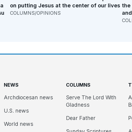
na
on putting Jesus at the center of our lives
the
su
and
COLUMNS/OPINIONS
COL
NEWS
COLUMNS
T
Archdiocesan news
Serve The Lord With
A
Gladness
B
U.S. news
Dear Father
P
d
World news
Sunday Scriptures
A