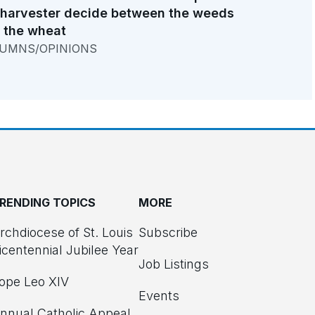
 harvester decide between the weeds
 the wheat
UMNS/OPINIONS
RENDING TOPICS
MORE
rchdiocese of St. Louis
Subscribe
icentennial Jubilee Year
Job Listings
ope Leo XIV
Events
nnual Catholic Appeal