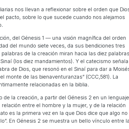
iarias nos llevan a reflexionar sobre el orden que Dio
y el pacto, sobre lo que sucede cuando nos alejamos
o.
ión, del Génesis 1 — una visión magnífica del orden
dad del mundo siete veces, da sus bendiciones tres
z palabras de la creación miran hacia las diez palabra
 Sinaí (los diez mandamientos). Y el catecismo señala
bra de Dios, que resonó en el Sinaí para dar a Moisé
 el monte de las bienaventuranzas” (CCC,581). La
íntimamente relacionadas en la biblia.
e la creación, a partir del Génesis 2 en un lenguaje
elación entre el hombre y la mujer, y de la relación
ato es la primera vez en la que Dios dice que algo no
o”. En Génesis 2 se muestra un bello vínculo entre l
.