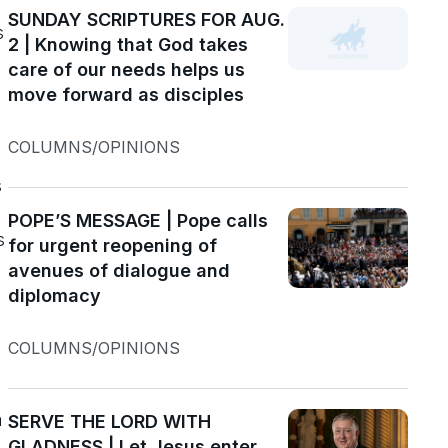
SUNDAY SCRIPTURES FOR AUG.
s
2 | Knowing that God takes
care of our needs helps us
move forward as disciples
COLUMNS/OPINIONS
s
POPE’S MESSAGE | Pope calls
s
for urgent reopening of
avenues of dialogue and
diplomacy
COLUMNS/OPINIONS
a
SERVE THE LORD WITH
GLADNESS | Let Jesus enter