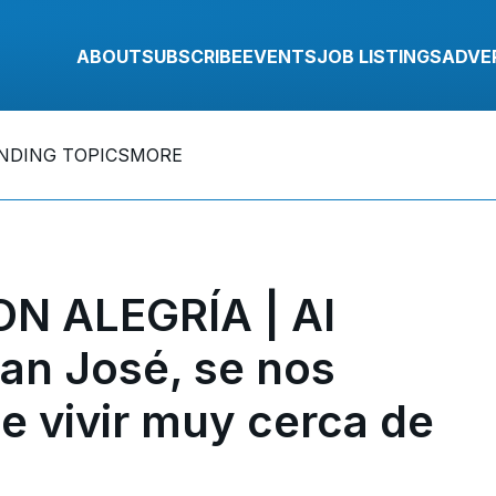
ABOUT
SUBSCRIBE
EVENTS
JOB LISTINGS
ADVE
NDING TOPICS
MORE
N ALEGRÍA | Al
San José, se nos
de vivir muy cerca de