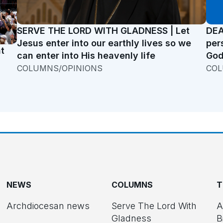
SERVE THE LORD WITH GLADNESS | Let
DEA
Jesus enter into our earthly lives so we
per
t
can enter into His heavenly life
God
COLUMNS/OPINIONS
COL
NEWS
COLUMNS
T
Archdiocesan news
Serve The Lord With
A
Gladness
B