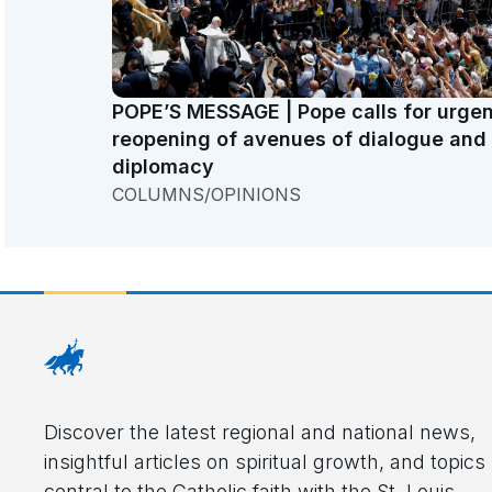
POPE’S MESSAGE | Pope calls for urgen
reopening of avenues of dialogue and
diplomacy
COLUMNS/OPINIONS
Discover the latest regional and national news,
insightful articles on spiritual growth, and topics
central to the Catholic faith with the St. Louis