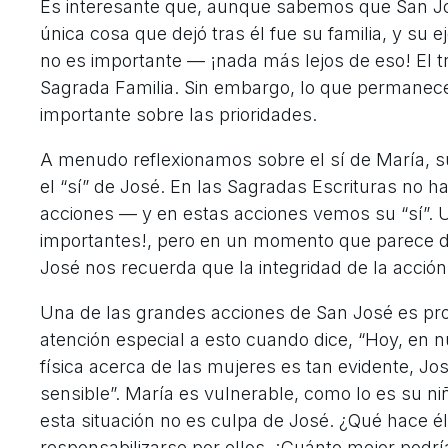
Es interesante que, aunque sabemos que San Jos
única cosa que dejó tras él fue su familia, y su ej
no es importante — ¡nada más lejos de eso! El t
Sagrada Familia. Sin embargo, lo que permanece e
importante sobre las prioridades.
A menudo reflexionamos sobre el sí de María, su 
el “sí” de José. En las Sagradas Escrituras no 
acciones — y en estas acciones vemos su “sí”. U
importantes!, pero en un momento que parece d
José nos recuerda que la integridad de la acció
Una de las grandes acciones de San José es prot
atención especial a esto cuando dice, “Hoy, en n
física acerca de las mujeres es tan evidente, J
sensible”. María es vulnerable, como lo es su ni
esta situación no es culpa de José. ¿Qué hace él?
responsabilizarse por ellos. ¡Cuánto mejor podr