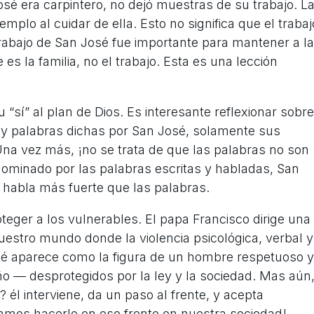
é era carpintero, no dejó muestras de su trabajo. L
emplo al cuidar de ella. Esto no significa que el trabaj
rabajo de San José fue importante para mantener a la
s la familia, no el trabajo. Esta es una lección
“sí” al plan de Dios. Es interesante reflexionar sobre
hay palabras dichas por San José, solamente sus
na vez más, ¡no se trata de que las palabras no son
ominado por las palabras escritas y habladas, San
n habla más fuerte que las palabras.
eger a los vulnerables. El papa Francisco dirige una
uestro mundo donde la violencia psicológica, verbal y
osé aparece como la figura de un hombre respetuoso y
ño — desprotegidos por la ley y la sociedad. Mas aún
 él interviene, da un paso al frente, y acepta
íamos hacerlo en ese frente en nuestra sociedad!