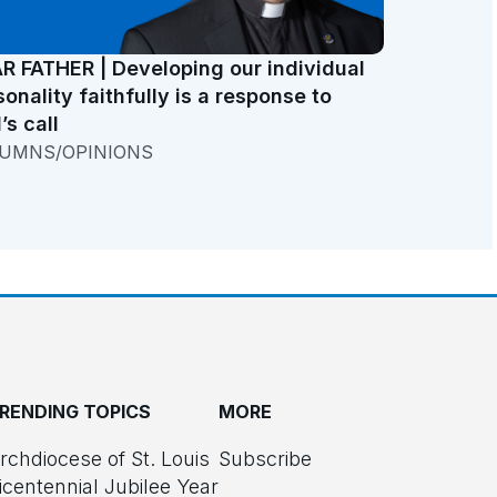
R FATHER | Developing our individual
sonality faithfully is a response to
’s call
UMNS/OPINIONS
RENDING TOPICS
MORE
rchdiocese of St. Louis
Subscribe
icentennial Jubilee Year