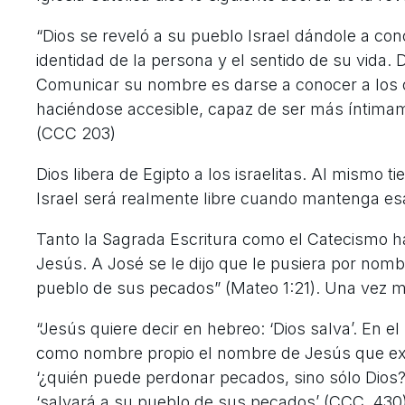
“Dios se reveló a su pueblo Israel dándole a co
identidad de la persona y el sentido de su vida.
Comunicar su nombre es darse a conocer a los o
haciéndose accesible, capaz de ser más íntima
(CCC 203)
Dios libera de Egipto a los israelitas. Al mismo t
Israel será realmente libre cuando mantenga esa
Tanto la Sagrada Escritura como el Catecismo 
Jesús. A José se le dijo que le pusiera por nomb
pueblo de sus pecados” (Mateo 1:21). Una vez m
“Jesús quiere decir en hebreo: ‘Dios salva’. En e
como nombre propio el nombre de Jesús que expr
‘¿quién puede perdonar pecados, sino sólo Dios?
‘salvará a su pueblo de sus pecados’ (CCC, 430)