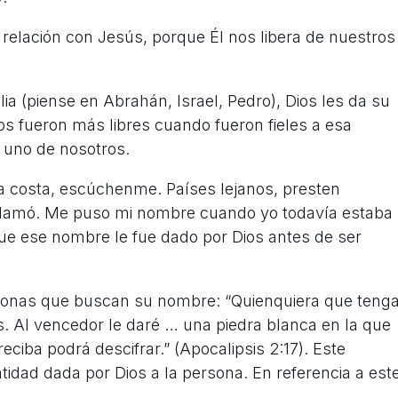
lación con Jesús, porque Él nos libera de nuestros
ia (piense en Abrahán, Israel, Pedro), Dios les da su
os fueron más libres cuando fueron fieles a esa
a uno de nosotros.
 la costa, escúchenme. Países lejanos, presten
 llamó. Me puso mi nombre cuando yo todavía estaba
 que ese nombre le fue dado por Dios antes de ser
ersonas que buscan su nombre: “Quienquiera que teng
ias. Al vencedor le daré … una piedra blanca en la que
ciba podrá descifrar.” (Apocalipsis 2:17). Este
tidad dada por Dios a la persona. En referencia a est