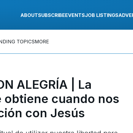
ABOUT
SUBSCRIBE
EVENTS
JOB LISTINGS
ADVE
NDING TOPICS
MORE
N ALEGRÍA | La
e obtiene cuando nos
ción con Jesús