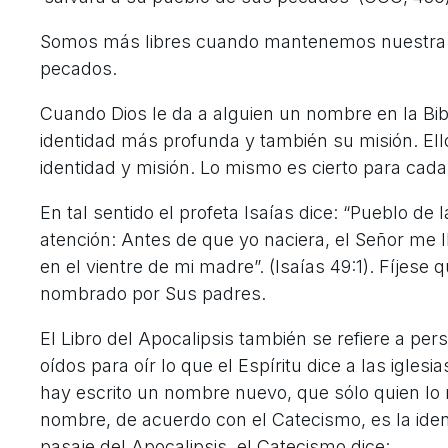
Somos más libres cuando mantenemos nuestra re
pecados.
Cuando Dios le da a alguien un nombre en la Bibl
identidad más profunda y también su misión. Ell
identidad y misión. Lo mismo es cierto para cad
En tal sentido el profeta Isaías dice: “Pueblo de
atención: Antes de que yo naciera, el Señor me
en el vientre de mi madre”. (Isaías 49:1). Fíjese
nombrado por Sus padres.
El Libro del Apocalipsis también se refiere a p
oídos para oír lo que el Espíritu dice a las igles
hay escrito un nombre nuevo, que sólo quien lo re
nombre, de acuerdo con el Catecismo, es la iden
pasaje del Apocalipsis, el Catecismo dice: