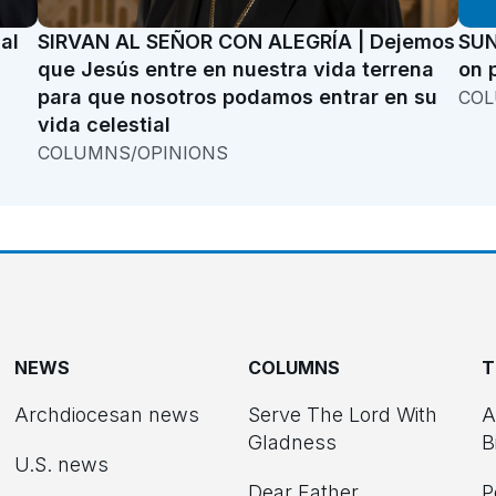
al
SIRVAN AL SEÑOR CON ALEGRÍA | Dejemos
SUN
que Jesús entre en nuestra vida terrena
on 
para que nosotros podamos entrar en su
COL
vida celestial
COLUMNS/OPINIONS
NEWS
COLUMNS
T
Archdiocesan news
Serve The Lord With
A
Gladness
B
U.S. news
Dear Father
P