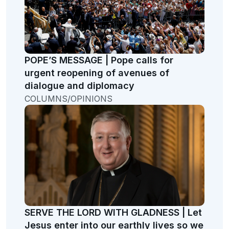
POPE’S MESSAGE | Pope calls for
urgent reopening of avenues of
dialogue and diplomacy
COLUMNS/OPINIONS
SERVE THE LORD WITH GLADNESS | Let
Jesus enter into our earthly lives so we